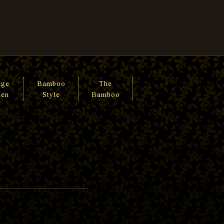
nge
Bamboo
The
den
Style
Bamboo