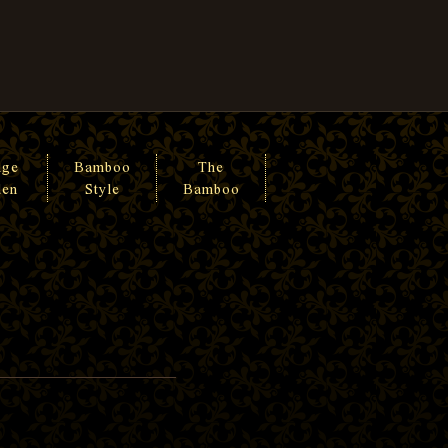
nge
Bamboo
The
den
Style
Bamboo
せ