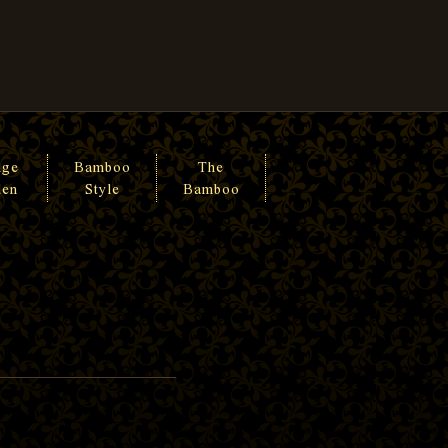
nge
Bamboo
The
den
Style
Bamboo